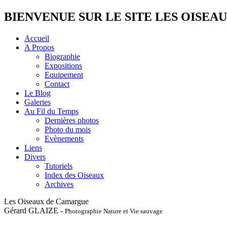
BIENVENUE SUR LE SITE LES OISE
Accueil
A Propos
Biographie
Expositions
Equipement
Contact
Le Blog
Galeries
Au Fil du Temps
Dernières photos
Photo du mois
Evènements
Liens
Divers
Tutoriels
Index des Oiseaux
Archives
Les Oiseaux de Camargue
Gérard GLAIZE -
Photographie Nature et Vie sauvage