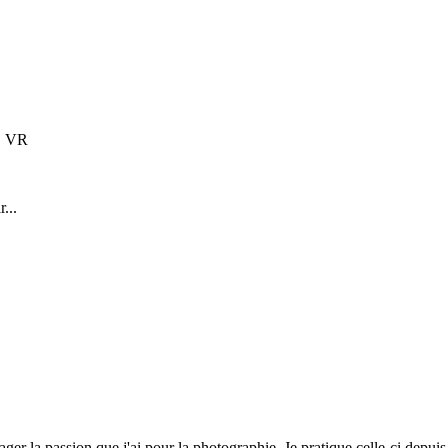
S VR
...
rtager la passion que j'ai pour la photographie. Je pratique celle-ci dep