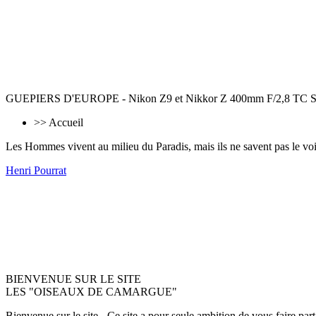
GUEPIERS D'EUROPE - Nikon Z9 et Nikkor Z 400mm F/2,8 TC 
>> Accueil
Les Hommes vivent au milieu du Paradis, mais ils ne savent pas le voir
Henri Pourrat
BIENVENUE SUR LE SITE
LES "OISEAUX DE CAMARGUE"
B
ienvenue sur le site - Ce site a pour seule ambition de vous faire pa