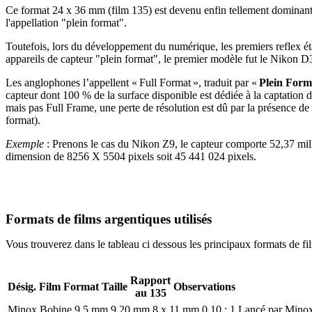
Ce format 24 x 36 mm (film 135) est devenu enfin tellement dominant à
l'appellation "plein format".
Toutefois, lors du développement du numérique, les premiers reflex ét
appareils de capteur "plein format", le premier modèle fut le Nikon D
Les anglophones l’appellent « Full Format », traduit par «
Plein Form
capteur dont 100 % de la surface disponible est dédiée à la captatio
mais pas Full Frame, une perte de résolution est dû par la présence de 
format).
Exemple
: Prenons le cas du Nikon Z9, le capteur comporte 52,37 milli
dimension de 8256 X 5504 pixels soit 45 441 024 pixels.
Formats de films argentiques utilisés
Vous trouverez dans le tableau ci dessous les principaux formats de film
Rapport
Désig.
Film
Format
Taille
Observations
au 135
Minox
Bobine 9,5 mm
9,20 mm
8 x 11 mm
0,10 : 1
Lancé par Mino