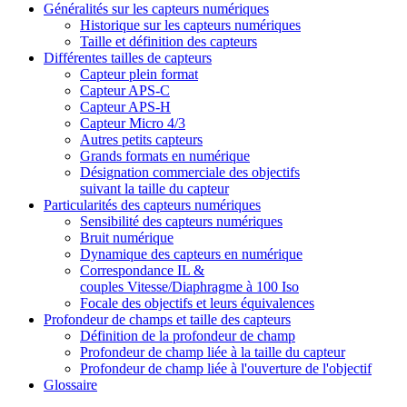
Généralités sur les capteurs numériques
Historique sur les capteurs numériques
Taille et définition des capteurs
Différentes tailles de capteurs
Capteur plein format
Capteur APS-C
Capteur APS-H
Capteur Micro 4/3
Autres petits capteurs
Grands formats en numérique
Désignation commerciale des objectifs
suivant la taille du capteur
Particularités des capteurs numériques
Sensibilité des capteurs numériques
Bruit numérique
Dynamique des capteurs en numérique
Correspondance IL &
couples Vitesse/Diaphragme à 100 Iso
Focale des objectifs et leurs équivalences
Profondeur de champs et taille des capteurs
Définition de la profondeur de champ
Profondeur de champ liée à la taille du capteur
Profondeur de champ liée à l'ouverture de l'objectif
Glossaire