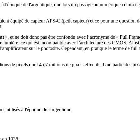
 l'époque de l'argentique, que lors du passage au numérique celui-ci es
aient équipé de capteur APS-C (petit capteur) et ce pour une question d
3.
at
», et ne doit donc pas être confondu avec l’acronyme de « Full Frame
n de lumière, ce qui est incompatible avec l’architecture des CMOS. Ai
l'amplificateur sur le photosite. Cependant, en pratique le terme de ful
ons de pixels dont 45,7 millions de pixels effectifs. Une partie des pix
s utilisés à l'époque de l'argentique.
x en 1938