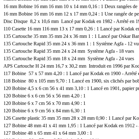
16 mm
Bobine 16 mm
16 mm
10 x 14 mm
0,16 : 1
Deux rangées de p
16 mm
Bobine 16 mm
16 mm
12 x 17 mm
0,24 : 1
Une rangée de per
Disc
Disque
8,2 x 10,6 mm
Lancé par Kodak en 1982 - Arrété en 
110
Casette 16 mm
116 mm
13 x 17 mm
0,26 : 1
Lancé par Kodak e
135
Cartouche 35 mm
35 mm
24 x 36 mm
1 : 1
Lancé par Oskar Barn
135
Cartouche Rapid
35 mm
24 x 36 mm
1 : 1
Système Agfa - 12 vu
135
Cartouche Rapid
35 mm
24 x 24 mm
Système Agfa - 18 vues
135
Cartouche Rapid
35 mm
18 x 24 mm
Système Agfa - 24 vues
APS
Cartouche H
24 mm
16,7 x 30,2 mm
Introduit en 1996 par Kod
117
Bobine
57 x 57 mm
4,20 : 1
Lancé par Kodak en 1900 - Arrété
118
Bobine
80 x 105 mm
9,70 : 1
Lancé en 1900, six clichés par bob
120
Bobine
4,5 x 6 cm
56 x 41 mm
3,10 : 1
Lancé en 1901, papier pro
120
Bobine
6 x 6 cm
56 x 56 mm
4,20 : 1
120
Bobine
6 x 7 cm
56 x 70 mm
4,90 : 1
120
Bobine
6 x 9 cm
56 x 84 mm
6,30 : 1
126
Casette plastic 35 mm
35 mm
28 x 28 mm
0,90 : 1
Lancé par Kod
127
Bobine
48 mm
41 x 41 mm
1,95 : 1
Lancé par Kodak en 1912 - a
127
Bobine
48 x 65 mm
41 x 64 mm
3,00 : 1