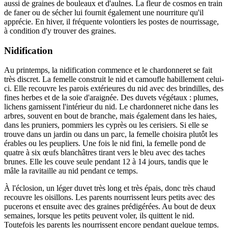
aussi de graines de bouleaux et d'aulnes. La fleur de cosmos en train
de faner ou de sécher lui fournit également une nourriture qu'il
apprécie. En hiver, il fréquente volontiers les postes de nourrissage,
à condition d'y trouver des graines.
Nidification
Au printemps, la nidification commence et le chardonneret se fait
très discret. La femelle construit le nid et camoufle habillement celui-
ci. Elle recouvre les parois extérieures du nid avec des brindilles, des
fines herbes et de la soie d'araignée. Des duvets végétaux : plumes,
lichens garnissent l'intérieur du nid. Le chardonneret niche dans les
arbres, souvent en bout de branche, mais également dans les haies,
dans les pruniers, pommiers les cyprès ou les cerisiers. Si elle se
trouve dans un jardin ou dans un parc, la femelle choisira plutôt les
érables ou les peupliers. Une fois le nid fini, la femelle pond de
quatre à six œufs blanchâtres tirant vers le bleu avec des taches
brunes. Elle les couve seule pendant 12 à 14 jours, tandis que le
mâle la ravitaille au nid pendant ce temps.
À l'éclosion, un léger duvet très long et très épais, donc très chaud
recouvre les oisillons. Les parents nourrissent leurs petits avec des
pucerons et ensuite avec des graines prédigérées. Au bout de deux
semaines, lorsque les petits peuvent voler, ils quittent le nid.
Toutefois les parents les nourrissent encore pendant quelque temps.