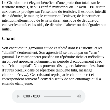
Le Chardonneret élégant bénéficie d'une protection totale sur le
territoire français, depuis l'arrêté ministériel du 17 avril 1981 relatif
aux oiseaux protégés sur l'ensemble du territoire. Il est donc interdit
de le détruire, le mutiler, le capturer ou l'enlever, de le perturber
intentionnellement ou de le naturaliser, ainsi que de détruire ou
enlever les œufs et les nids, de détruire, d'altérer ou de dégrader son
milieu.
Chant
Son chant est un gazouillis fluide et répété dont les "sticlitt" et les
"didelitt" s'entremêlent. Son agressivité se traduit par un "crrrr"
guttural. Le chardonneret possède un répértoire riche et mélodieux
qu'on peut apprécier notamment en période d'accouplement avec
son "chant nuptial". Nous pouvons distinguer clairement les chants
d'autres oiseaux dans ce répertoire (allouette lulu, mésange
charbonnière, ...). Ces cris sont repris par le chardonneret et
correspondent souvent à ceux d'oiseaux de son entourage qu'il a
entendu étant jeune.