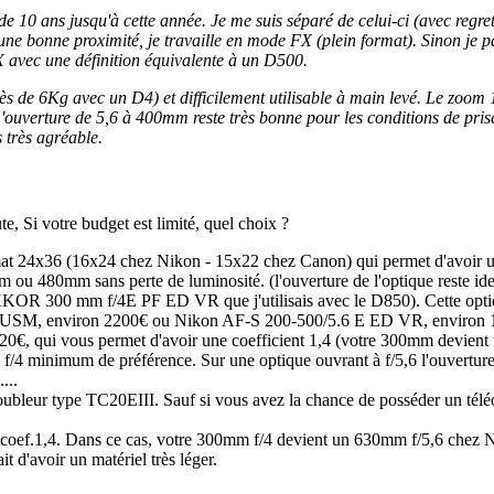
e 10 ans jusqu'à cette année. Je me suis séparé de celui-ci (avec regre
une bonne proximité, je travaille en mode FX (plein format). Sinon je
X avec une définition équivalente à un D500.
rès de 6Kg avec un D4) et difficilement utilisable à main levé. Le zoo
. L'ouverture de 5,6 à 400mm reste très bonne pour les conditions de pr
 très agréable.
e, Si votre budget est limité, quel choix ?
rmat 24x36 (16x24 chez Nikon - 15x22 chez Canon) qui permet d'avoir un
ou 480mm sans perte de luminosité. (l'ouverture de l'optique reste ide
KKOR 300 mm f/4E PF ED VR que j'utilisais avec le D850). Cette optiq
II USM, environ 2200€ ou Nikon AF-S 200-500/5.6 E ED VR, environ 
0€, qui vous permet d'avoir une coefficient 1,4 (votre 300mm devient 
f/4 minimum de préférence. Sur une optique ouvrant à f/5,6 l'ouverture 
...
doubleur type TC20EIII. Sauf si vous avez la chance de posséder un téléob
coef.1,4. Dans ce cas, votre 300mm f/4 devient un 630mm f/5,6 chez N
d'avoir un matériel très léger.