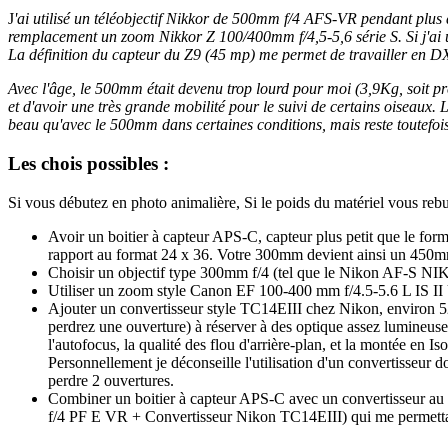
J
'ai utilisé un téléobjectif Nikkor de 500mm f/4 AFS-VR pendant plus d
remplacement un zoom Nikkor Z 100/400mm f/4,5-5,6 série S. Si j'ai 
La définition du capteur du Z9 (45 mp) me permet de travailler en D
Avec l'âge, le 500mm était devenu trop lourd pour moi (3,9Kg, soit p
et d'avoir une très grande mobilité pour le suivi de certains oiseaux
beau qu'avec le 500mm dans certaines conditions, mais reste toutefois
Les chois possibles :
Si vous débutez en photo animalière, Si le poids du matériel vous rebut
Avoir un boitier à capteur APS-C, capteur plus petit que le fo
rapport au format 24 x 36. Votre 300mm devient ainsi un 450mm 
Choisir un objectif type 300mm f/4 (tel que le Nikon AF-S NI
Utiliser un zoom style Canon EF 100-400 mm f/4.5-5.6 L IS 
Ajouter un convertisseur style TC14EIII chez Nikon, environ 52
perdrez une ouverture) à réserver à des optique assez lumineuse 
l'autofocus, la qualité des flou d'arrière-plan, et la montée en Iso.
Personnellement je déconseille l'utilisation d'un convertisseur 
perdre 2 ouvertures.
Combiner un boitier à capteur APS-C avec un convertisseur au 
f/4 PF E VR + Convertisseur Nikon TC14EIII) qui me permettait 