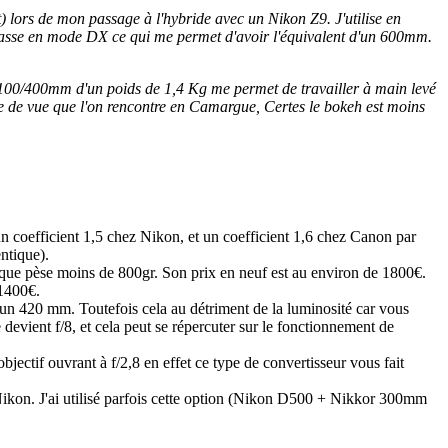
t) lors de mon passage à l'hybride avec un Nikon Z9. J'utilise en
 passe en mode DX ce qui me permet d'avoir l'équivalent d'un 600mm.
m 100/400mm d'un poids de 1,4 Kg me permet de travailler à main levé
ise de vue que l'on rencontre en Camargue, Certes le bokeh est moins
 coefficient 1,5 chez Nikon, et un coefficient 1,6 chez Canon par
ntique).
ue pèse moins de 800gr. Son prix en neuf est au environ de 1800€.
1400€.
un 420 mm. Toutefois cela au détriment de la luminosité car vous
devient f/8, et cela peut se répercuter sur le fonctionnement de
jectif ouvrant à f/2,8 en effet ce type de convertisseur vous fait
ikon. J'ai utilisé parfois cette option (Nikon D500 + Nikkor 300mm