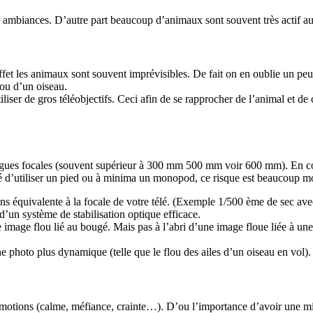
s ambiances. D’autre part beaucoup d’animaux sont souvent très actif au 
ffet les animaux sont souvent imprévisibles. De fait on en oublie un pe
 ou d’un oiseau.
tiliser de gros téléobjectifs. Ceci afin de se rapprocher de l’animal et d
ongues focales (souvent supérieur à 300 mm 500 mm voir 600 mm). En con
té d’utiliser un pied ou à minima un monopod, ce risque est beaucoup m
ins équivalente à la focale de votre télé. (Exemple 1/500 ème de sec av
 d’un système de stabilisation optique efficace.
e image flou lié au bougé. Mais pas à l’abri d’une image floue liée à un
ne photo plus dynamique (telle que le flou des ailes d’un oiseau en vol).
 émotions (calme, méfiance, crainte…). D’ou l’importance d’avoir une mise