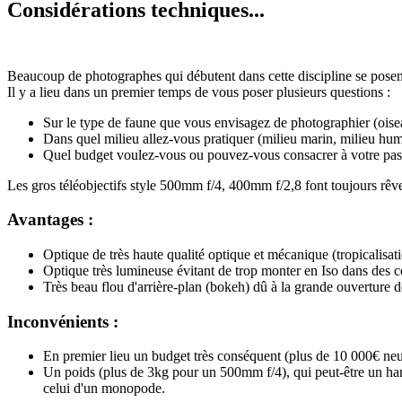
Considérations techniques...
B
eaucoup de photographes qui débutent dans cette discipline se posent
Il y a lieu dans un premier temps de vous poser plusieurs questions :
Sur le type de faune que vous envisagez de photographier (oisea
Dans quel milieu allez-vous pratiquer (milieu marin, milieu humid
Quel budget voulez-vous ou pouvez-vous consacrer à votre pas
Les gros téléobjectifs style 500mm f/4, 400mm f/2,8 font toujours rê
Avantages :
Optique de très haute qualité optique et mécanique (tropicalisati
Optique très lumineuse évitant de trop monter en Iso dans des co
Très beau flou d'arrière-plan (bokeh) dû à la grande ouverture d
Inconvénients :
En premier lieu un budget très conséquent (plus de 10 000€ neuf
Un poids (plus de 3kg pour un 500mm f/4), qui peut-être un handi
celui d'un monopode.