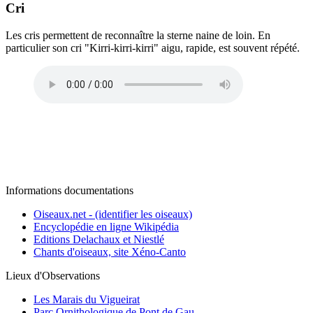
Cri
Les cris permettent de reconnaître la sterne naine de loin. En
particulier son cri "Kirri-kirri-kirri" aigu, rapide, est souvent répété.
Informations documentations
Oiseaux.net - (identifier les oiseaux)
Encyclopédie en ligne Wikipédia
Editions Delachaux et Niestlé
Chants d'oiseaux, site Xéno-Canto
Lieux d'Observations
Les Marais du Vigueirat
Parc Ornithologique de Pont de Gau