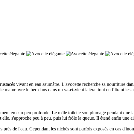
rustacés vivant en eau saumâtre. L'avocette recherche sa nourriture dans 
lle manœuvre le bec dans dans un va-et-vient latéral tout en filtrant les a
ment en eau peu profonde. Le mâle toilette son plumage pendant que la f
 elle, s'approche peu à peu, puis lui frôle la queue. Il étend enfin une a
ès près de l'eau. Cependant les nichés sont parfois exposés en cas d'inon