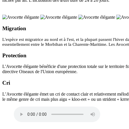
nichée par an. L'incubation des œufs dure de 24 à 26 jours.
Migration
L'espèce est migratrice au nord et à l'est, et la plupart passent l'hiv
essentiellement entre le Morbihan et la Charente-Maritime. Les Avoce
Protection
L'Avocette élégante bénéficie d'une protection totale sur le territoire fr
directive Oiseaux de l'Union européenne.
Cri
L’Avocette élégante émet un cri de contact clair et relativement mélodi
le même genre de cri mais plus aigu « kloo-eet » ou un strident « krrr