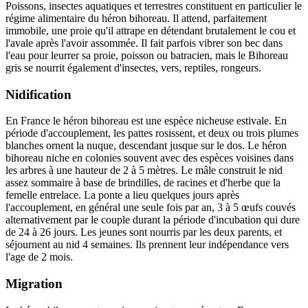
Poissons, insectes aquatiques et terrestres constituent en particulier le
régime alimentaire du héron bihoreau. Il attend, parfaitement
immobile, une proie qu'il attrape en détendant brutalement le cou et
l'avale après l'avoir assommée. Il fait parfois vibrer son bec dans
l'eau pour leurrer sa proie, poisson ou batracien, mais le Bihoreau
gris se nourrit également d'insectes, vers, reptiles, rongeurs.
Nidification
En France le héron bihoreau est une espèce nicheuse estivale. En
période d'accouplement, les pattes rosissent, et deux ou trois plumes
blanches ornent la nuque, descendant jusque sur le dos. Le héron
bihoreau niche en colonies souvent avec des espèces voisines dans
les arbres à une hauteur de 2 à 5 mètres. Le mâle construit le nid
assez sommaire à base de brindilles, de racines et d'herbe que la
femelle entrelace. La ponte a lieu quelques jours après
l'accouplement, en général une seule fois par an, 3 à 5 œufs couvés
alternativement par le couple durant la période d'incubation qui dure
de 24 à 26 jours. Les jeunes sont nourris par les deux parents, et
séjournent au nid 4 semaines. Ils prennent leur indépendance vers
l'age de 2 mois.
Migration